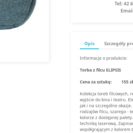
Tel:
42 6
Emai
Opis
Szczegóły p
Informacje o produkcie:
Torba z filcu ELIPSIS
Cena za sztukę:
155 zł
Kolekcja toreb filcowych,
wyjście do kina i teatru. 
jak i na szczególne okazje
rodzajów filcu, szarego -
kolorze z dostępnej palet
techniką laserową. Zapina
współgrającym z kolorem t