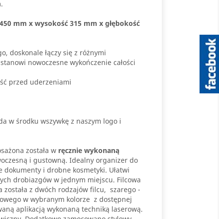
.
 450 mm x wysokość 315 mm x głębokość
o, doskonale łączy się z różnymi
wa stanowi nowoczesne wykończenie całości
ść przed uderzeniami
iada w środku wszywkę z naszym logo i
osażona została w
ręcznie wykonaną
woczesną i gustowną. Idealny organizer do
e dokumenty i drobne kosmetyki. Ułatwi
ch drobiazgów w jednym miejscu. Filcowa
 została z dwóch rodzajów filcu, szarego -
trowego w wybranym kolorze z dostępnej
aną aplikacją wykonaną techniką laserową.
awiczny. Dodatkowo zamocowano stylowy