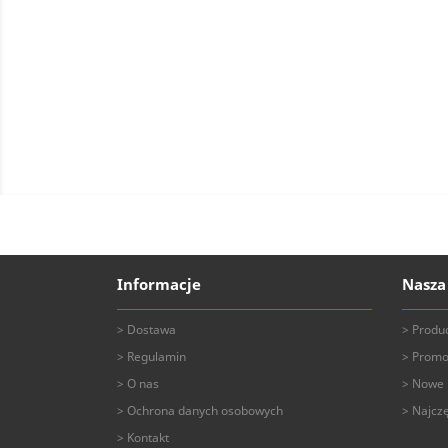
Informacje
Nasza
Dostawa
Produ
Regulamin
Promo
O nas
Nowe 
Ochrona danych osobowych
Najcz
Kontakt