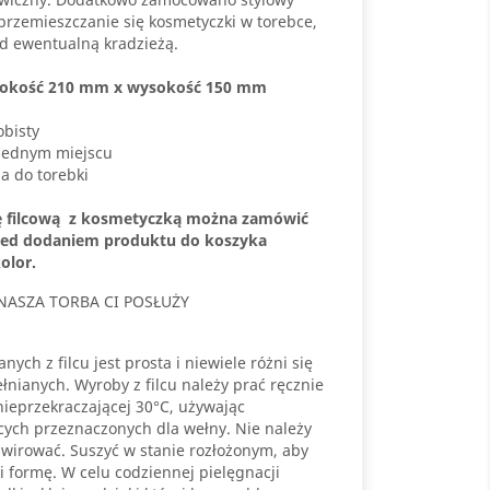
 przemieszczanie się kosmetyczki w torebce,
d ewentualną kradzieżą.
rokość 210 mm x wysokość 150 mm
bisty
jednym miejscu
a do torebki
ę filcową z kosmetyczką można zamówić
zed dodaniem produktu do koszyka
olor.
NASZA TORBA CI POSŁUŻY
ych z filcu jest prosta i niewiele różni się
nianych. Wyroby z filcu należy prać ręcznie
ieprzekraczającej 30°C, używając
cych przeznaczonych dla wełny. Nie należy
wirować. Suszyć w stanie rozłożonym, aby
i formę. W celu codziennej pielęgnacji