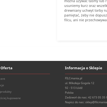
można używać taśmy lub rol
usuniemy kurz oraz wszelk
drewniany uchwyt torby n
pamiętać, żeby nie dopusz
filcu, ani nie przechowyw
 Oferta
Informacja o Sklepie
FILCmania.pl
cent
ul. Mikołaja Gogola 12
cje
92 - 513 Łódź
produkty
Polska
Zadzwoń do nas:
42 673 05 35 
ęściej kupowane
Napisz do nas:
sklep@filcmania