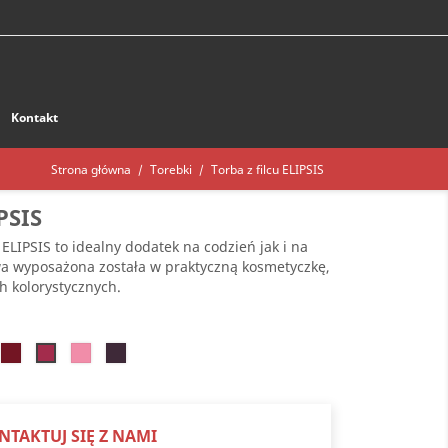
Kontakt
Strona główna
Torebki
Torba z filcu ELIPSIS
PSIS
ELIPSIS to idealny dodatek na codzień jak i na
owa wyposażona została w praktyczną kosmetyczkę,
h kolorystycznych.
ny
Bordowy
Jasnoróżowy
Fioletowy
Ciemnoróżowy
NTAKTUJ SIĘ Z NAMI