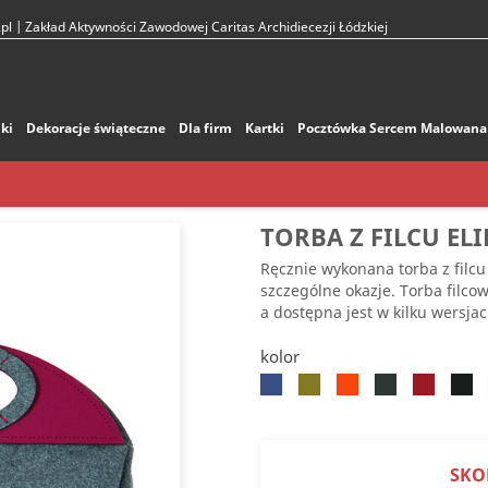
pl
| Zakład Aktywności Zawodowej Caritas Archidiecezji Łódzkiej
ki
Dekoracje świąteczne
Dla firm
Kartki
Pocztówka Sercem Malowana
TORBA Z FILCU ELI
Ręcznie wykonana torba z filcu 
szczególne okazje. Torba filc
a dostępna jest w kilku wersjac
kolor
Chabrowy
Jasnozielony
Pomarańczowy
Ciemnozielony
Czerwony
Czar
SKO