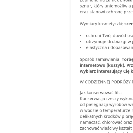
sznur, który uniemożliwia
oraz stanowi ochronę prze
Wymiary kosmetyczki:
sze
• ochroni Twój dowód oso
• utrzymuje drobiazgi w 
• elastyczna i dopasowan
Sposób zamawiania:
Torb
internetowo (koszyk).
Pr
wybierz interesujący Cię k
W CODZIENNEJ PODRÓŻY 
Jak konserwować filc:
Konserwacja rzeczy wykonan
od pielęgnacji wyrobów weł
w wodzie o temperaturze n
delikatnych środków piorą
namaczać, chlorować oraz 
zachować właściwy kształt 