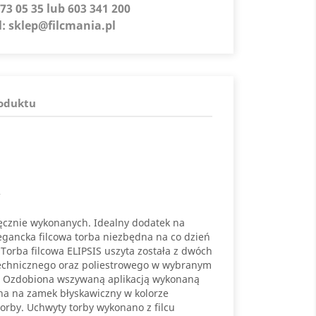
73 05 35 lub 603 341 200
l:
sklep@filcmania.pl
roduktu
 ręcznie wykonanych. Idealny dodatek na
Elegancka filcowa torba niezbędna na co dzień
. Torba filcowa ELIPSIS uszyta została z dwóch
 technicznego oraz poliestrowego w wybranym
y. Ozdobiona wszywaną aplikacją wykonaną
na na zamek błyskawiczny w kolorze
orby. Uchwyty torby wykonano z filcu