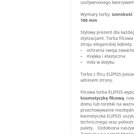
usztywnionego tworzywem
Wymiary torby:
szerokość
100 mm
Stylowy prezent dla każdeg
stylizacjami. Torba filco
stroju eleganckiej kobiety.
• ochrania swoją zawarto
• miękka i elastyczna
• miła w dotyku
Torba z filcu ELIPSIS pos
adresem strony.
Filcowa torba ELIPSIS wyp
kosmetyczkę filcową
, no
domu lub torebki na ważn
przechowywanie niezbędny
kosmetyczka ELIPSIS uszyta
technicznego oraz polies
palety. Ozdobiona naszyw
Zapinana na zamek błysk