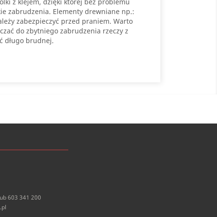
ki z klejem, dzięki której bez problemu
ie zabrudzenia. Elementy drewniane np.:
ależy zabezpieczyć przed praniem. Warto
czać do zbytniego zabrudzenia rzeczy z
ać długo brudnej.
lub 603 341 200
.pl