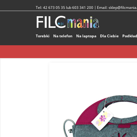
Tel:
42 673 05 35 lub 603 341 200
| Email:
sklep@filcmania.
Torebki
Na telefon
Na laptopa
Dla Ciebie
Podkład