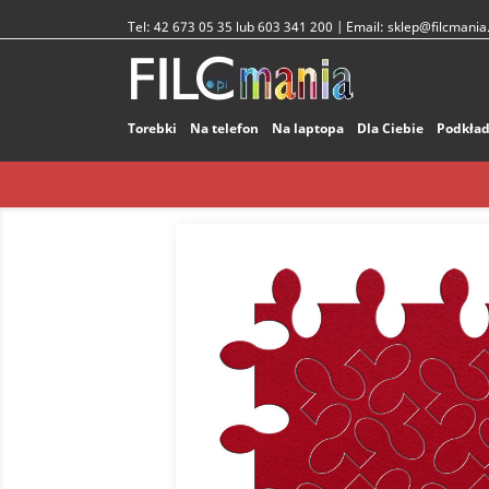
Tel:
42 673 05 35 lub 603 341 200
| Email:
sklep@filcmania.
Torebki
Na telefon
Na laptopa
Dla Ciebie
Podkład