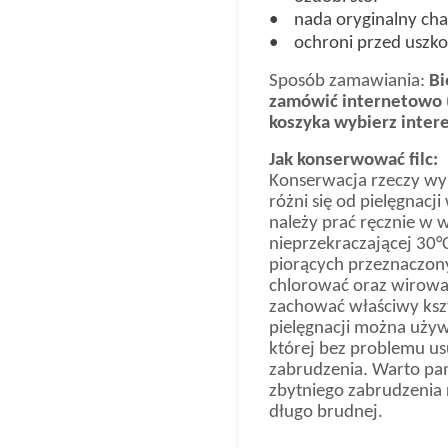
• nada oryginalny cha
• ochroni przed uszko
Sposób zamawiania:
Bi
zamówić internetowo (
koszyka wybierz intere
Jak konserwować filc:
Konserwacja rzeczy wyko
różni się od pielęgnac
należy prać ręcznie w 
nieprzekraczającej 30°
piorących przeznaczony
chlorować oraz wirowa
zachować właściwy kszt
pielęgnacji można używa
której bez problemu us
zabrudzenia.
Warto pam
zbytniego zabrudzenia r
długo brudnej.