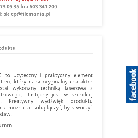
73 05 35 lub 603 341 200
l:
sklep@filcmania.pl
roduktu
LE to użyteczny i praktyczny element
tołu, który nada oryginalny charakter
tał wykonany techniką laserową z
estrowego. Dostępny jest w szerokiej
ej. Kreatywny wydźwięk produktu
żniki można ze sobą łączyć, by stworzyć
staw.
44 mm