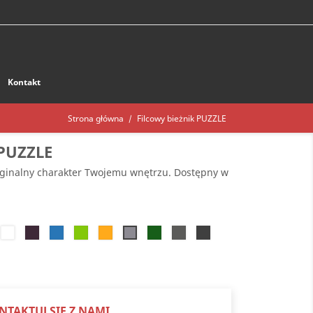
Kontakt
Strona główna
Filcowy bieżnik PUZZLE
PUZZLE
ryginalny charakter Twojemu wnętrzu. Dostępny w
mnoróżowy
Biały
Fioletowy
Błękitny
Zielony
Żółty
Zielony
Szary
Czarny
Jasnoszary
jaskrawy
słoneczny
choinkowy
melanż
Melanż
NTAKTUJ SIĘ Z NAMI