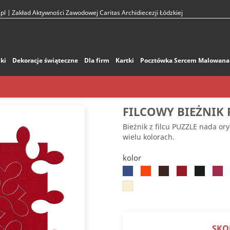
pl
| Zakład Aktywności Zawodowej Caritas Archidiecezji Łódzkiej
ki
Dekoracje świąteczne
Dla firm
Kartki
Pocztówka Sercem Malowana
FILCOWY BIEŻNIK 
Bieżnik z filcu PUZZLE nada o
wielu kolorach.
kolor
Chabrowy
Pomarańczowy
Ciemnobrązowy
Czerwony
Czarny
Cie
Beżowy
SKO