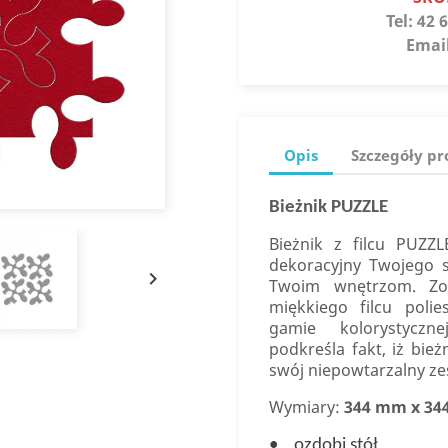
Tel:
42 6
Emai
Opis
Szczegóły p
Bieżnik PUZZLE
Bieżnik z filcu PUZZ
dekoracyjny Twojego s

Twoim wnętrzom. Zos
miękkiego filcu poli
gamie kolorystyczn
podkreśla fakt, iż bie
swój niepowtarzalny ze
Wymiary:
344 mm x 3
• ozdobi stół