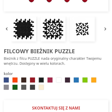


FILCOWY BIEŻNIK PUZZLE
Bieżnik z filcu PUZZLE nada oryginalny charakter Twojemu
wnętrzu. Dostępny w wielu kolorach.
kolor
Chabrowy
Pomarańczowy
Ciemnobrązowy
Czerwony
Ciemnoróżowy
Biały
Fioletowy
Błękitny
Zielony
Żółty
Czarny
jaskrawy
słoneczny
Jasnoszary
Zielony
Szary
Czarny
Beżowy
choinkowy
melanż
Melanż
SKONTAKTUJ SIĘ Z NAMI