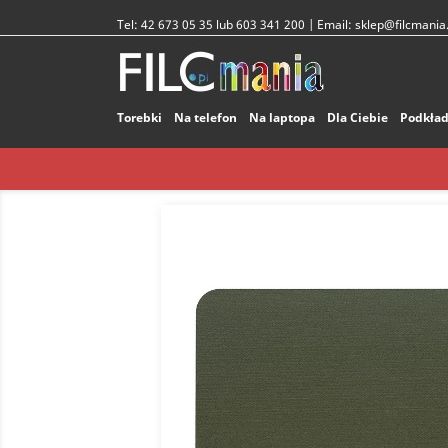
Tel:
42 673 05 35 lub 603 341 200
| Email:
sklep@filcmania.
Torebki
Na telefon
Na laptopa
Dla Ciebie
Podkład