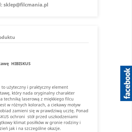
l:
sklep@filcmania.pl
roduktu
stawę HIBISKUS
 to użyteczny i praktyczny element
tawę, który nada oryginalny charakter
a techniką laserową z miękkiego filcu
est w różnych kolorach, a ciekawy motyw
 obiad zamieni się w prawdziwą ucztę. Ponad
ISKUS ochroni stół przed uszkodzeniami
tkowy klimat posiłków w gronie rodziny i
zień jak i na szczególne okazje.