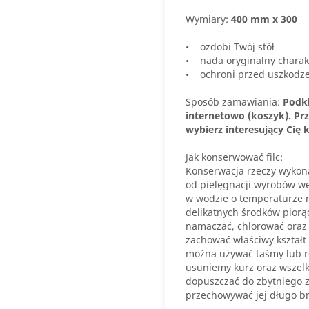
Wymiary:
400 mm x 300
• ozdobi Twój stół
• nada oryginalny charak
• ochroni przed uszkodz
Sposób zamawiania:
Podkł
internetowo (koszyk).
Pr
wybierz interesujący Cię k
Jak konserwować filc:
Konserwacja rzeczy wykonan
od pielęgnacji wyrobów weł
w wodzie o temperaturze n
delikatnych środków piorą
namaczać, chlorować oraz 
zachować właściwy kształt 
można używać taśmy lub rol
usuniemy kurz oraz wszelk
dopuszczać do zbytniego za
przechowywać jej długo b