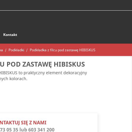
Kontakt
na
Podkładki
Podkładka z filcu pod zastawę HIBISKUS
CU POD ZASTAWĘ HIBISKUS
 HIBISKUS to praktyczny element dekoracyjny
nych kolorach.
dowy
NTAKTUJ SIĘ Z NAMI
73 05 35 lub 603 341 200