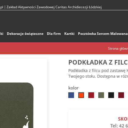
pl
| Zakład Aktywności Zawodowej Caritas Archidiecezji Łódzkiej
ki
Dekoracje świąteczne
Dla firm
Kartki
Pocztówka Sercem Malowana
Strona głów
PODKŁADKA Z FIL
Podkładka z filcu pod zastawę
Twojego stołu. Dostępna w róż
kolor
Chabrowy
Czerwony
Oliwkowy
Czarny
Bor
Pomarańczowy
SKO
Tel:
42 6