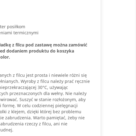
ter posiłkom
eniami termicznymi
adkę z filcu pod zastawę można zamówić
zed dodaniem produktu do koszyka
olor.
ych z filcu jest prosta i niewiele różni się
nianych. Wyroby z filcu należy prać ręcznie
ieprzekraczającej 30°C, używając
cych przeznaczonych dla wełny. Nie należy
wirować. Suszyć w stanie rozłożonym, aby
i formę. W celu codziennej pielęgnacji
ki z klejem, dzięki której bez problemu
ie zabrudzenia. Warto pamiętać, żeby nie
brudzenia rzeczy z filcu, ani nie
rudnej.