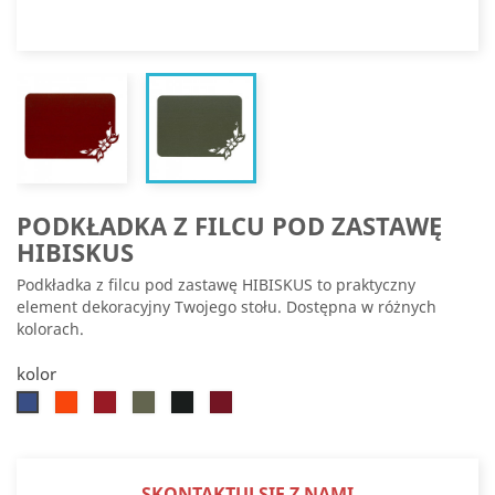
PODKŁADKA Z FILCU POD ZASTAWĘ
HIBISKUS
Podkładka z filcu pod zastawę HIBISKUS to praktyczny
element dekoracyjny Twojego stołu. Dostępna w różnych
kolorach.
kolor
Pomarańczowy
Czerwony
Oliwkowy
Czarny
Bordowy
Chabrowy
SKONTAKTUJ SIĘ Z NAMI