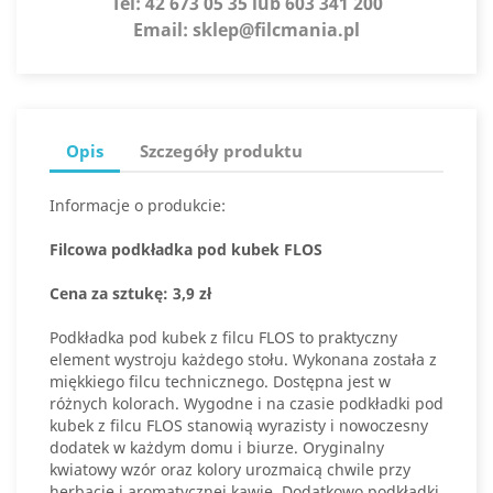
Tel:
42 673 05 35 lub 603 341 200
Email:
sklep@filcmania.pl
Opis
Szczegóły produktu
Informacje o produkcie:
Filcowa podkładka pod kubek FLOS
Cena za sztukę: 3,9 zł
Podkładka pod kubek z filcu FLOS to praktyczny
element wystroju każdego stołu. Wykonana została z
miękkiego filcu technicznego. Dostępna jest w
różnych kolorach. Wygodne i na czasie podkładki pod
kubek z filcu FLOS stanowią wyrazisty i nowoczesny
dodatek w każdym domu i biurze. Oryginalny
kwiatowy wzór oraz kolory urozmaicą chwile przy
herbacie i aromatycznej kawie. Dodatkowo podkładki