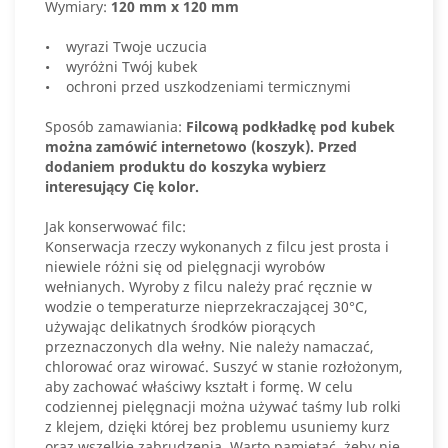
Wymiary:
120 mm x 120 mm
• wyrazi Twoje uczucia
• wyróżni Twój kubek
• ochroni przed uszkodzeniami termicznymi
Sposób zamawiania:
Filcową podkładkę pod kubek
można zamówić internetowo (koszyk).
Przed
dodaniem produktu do koszyka wybierz
interesujący Cię kolor.
Jak konserwować filc:
Konserwacja rzeczy wykonanych z filcu jest prosta i
niewiele różni się od pielęgnacji wyrobów
wełnianych. Wyroby z filcu należy prać ręcznie w
wodzie o temperaturze nieprzekraczającej 30°C,
używając delikatnych środków piorących
przeznaczonych dla wełny. Nie należy namaczać,
chlorować oraz wirować. Suszyć w stanie rozłożonym,
aby zachować właściwy kształt i formę. W celu
codziennej pielęgnacji można używać taśmy lub rolki
z klejem, dzięki której bez problemu usuniemy kurz
oraz wszelkie zabrudzenia. Warto pamiętać, żeby nie