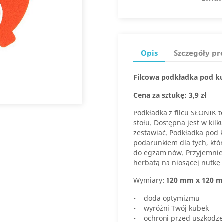
Opis
Szczegóły p
Filcowa podkładka pod k
Cena za sztukę: 3,9 zł
Podkładka z filcu SŁONIK 
stołu. Dostępna jest w kil
zestawiać. Podkładka pod
podarunkiem dla tych, któ
do egzaminów. Przyjemnie
herbatą na niosącej nutkę
Wymiary:
120 mm x 120 
• doda optymizmu
• wyróżni Twój kubek
• ochroni przed uszkodz