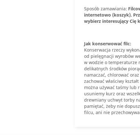
Sposób zamawiania:
Filc
internetowo (koszyk). P
wybierz interesujący Cię k
Jak konserwować filc:
Konserwacja rzeczy wykonan
od pielęgnacji wyrobów weł
w wodzie o temperaturze n
delikatnych środków piorą
namaczać, chlorować oraz 
zachować właściwy kształt 
można używać taśmy lub rol
usuniemy kurz oraz wszelk
drewniany uchwyt torby n
pamiętać, żeby nie dopusz
filcu, ani nie przechowywa