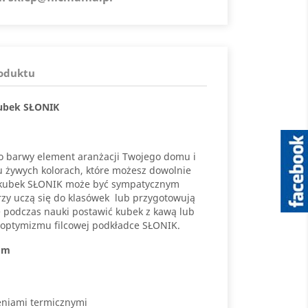
roduktu
ubek
SŁONIK
to barwy element aranżacji Twojego domu i
ku żywych kolorach, które możesz dowolnie
 kubek SŁONIK może być sympatycznym
rzy uczą się do klasówek lub przygotowują
 podczas nauki postawić kubek z kawą lub
 optymizmu filcowej podkładce SŁONIK.
mm
eniami termicznymi