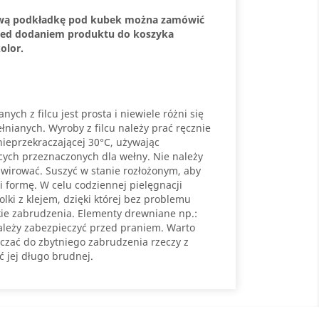
ową podkładkę pod kubek można zamówić
rzed dodaniem produktu do koszyka
olor.
ych z filcu jest prosta i niewiele różni się
nianych. Wyroby z filcu należy prać ręcznie
ieprzekraczającej 30°C, używając
cych przeznaczonych dla wełny. Nie należy
wirować. Suszyć w stanie rozłożonym, aby
i formę. W celu codziennej pielęgnacji
ki z klejem, dzięki której bez problemu
ie zabrudzenia. Elementy drewniane np.:
ależy zabezpieczyć przed praniem. Warto
czać do zbytniego zabrudzenia rzeczy z
ć jej długo brudnej.