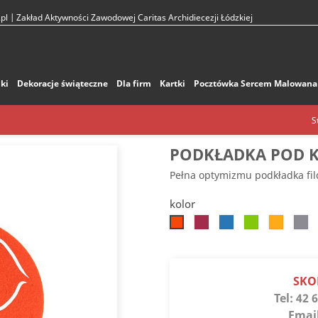
pl
| Zakład Aktywności Zawodowej Caritas Archidiecezji Łódzkiej
ki
Dekoracje świąteczne
Dla firm
Kartki
Pocztówka Sercem Malowana
S
PODKŁADKA POD K
Pełna optymizmu podkładka fi
kolor
Ciemnoróżowy
Błękitny
Zielony
Żółty
Jasn
Pomarańczowy
jaskrawy
słoneczny
SKO
Tel:
42 6
Emai