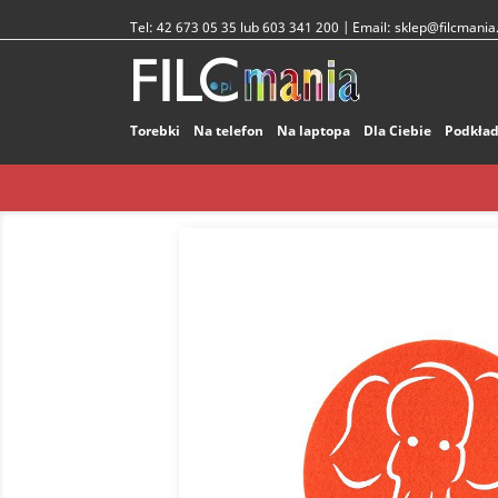
Tel:
42 673 05 35 lub 603 341 200
| Email:
sklep@filcmania.
Torebki
Na telefon
Na laptopa
Dla Ciebie
Podkład