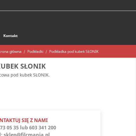
Kontakt
trona główna
Podkładki
Podkładka pod kubek SŁONIK
UBEK SŁONIK
lcowa pod kubek SŁONIK.
oszary
NTAKTUJ SIĘ Z NAMI
73 05 35 lub 603 341 200
l:
sklep@filcmania.pl