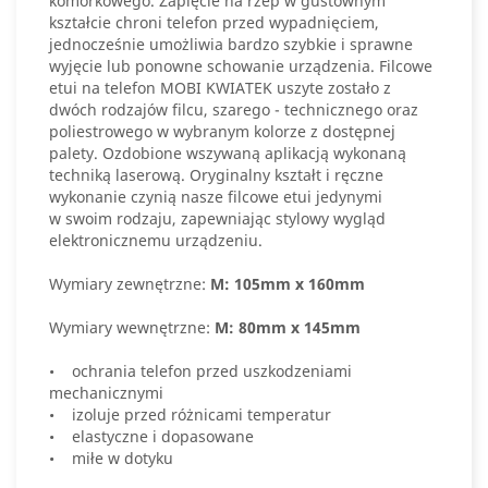
komórkowego. Zapięcie na rzep w gustownym
kształcie chroni telefon przed wypadnięciem,
jednocześnie umożliwia bardzo szybkie i sprawne
wyjęcie lub ponowne schowanie urządzenia. Filcowe
etui na telefon MOBI KWIATEK uszyte zostało z
dwóch rodzajów filcu, szarego - technicznego oraz
poliestrowego w wybranym kolorze z dostępnej
palety. Ozdobione wszywaną aplikacją wykonaną
techniką laserową. Oryginalny kształt i ręczne
wykonanie czynią nasze filcowe etui jedynymi
w swoim rodzaju, zapewniając stylowy wygląd
elektronicznemu urządzeniu.
Wymiary zewnętrzne:
M: 105mm x 160mm
Wymiary wewnętrzne:
M: 80mm x 145mm
• ochrania telefon przed uszkodzeniami
mechanicznymi
• izoluje przed różnicami temperatur
• elastyczne i dopasowane
• miłe w dotyku