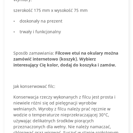
szerokość 175 mm x wysokość 75 mm
• doskonały na prezent
• trwały i funkcjonalny
Sposób zamawiania:
Filcowe etui na okulary można
zamówić internetowo (koszyk). Wybierz
interesujący Cię kolor, dodaj do koszyka i zamów.
Jak konserwować filc:
Konserwacja rzeczy wykonanych z filcu jest prosta i
niewiele różni się od pielęgnacji wyrobów
wełnianych. Wyroby z filcu należy prać ręcznie w
wodzie o temperaturze nieprzekraczającej 30°C,
używając delikatnych środków piorących
przeznaczonych dla wełny. Nie należy namaczać,
chlorować oraz wirować. Suszyć w stanie rozłożonym,