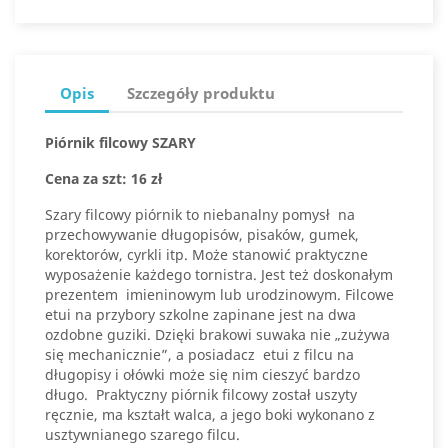
Opis
Szczegóły produktu
Piórnik filcowy SZARY
Cena za szt: 16 zł
Szary filcowy piórnik to niebanalny pomysł na
przechowywanie długopisów, pisaków, gumek,
korektorów, cyrkli itp. Może stanowić praktyczne
wyposażenie każdego tornistra. Jest też doskonałym
prezentem imieninowym lub urodzinowym. Filcowe
etui na przybory szkolne zapinane jest na dwa
ozdobne guziki. Dzięki brakowi suwaka nie „zużywa
się mechanicznie”, a posiadacz etui z filcu na
długopisy i ołówki może się nim cieszyć bardzo
długo. Praktyczny piórnik filcowy został uszyty
ręcznie, ma kształt walca, a jego boki wykonano z
usztywnianego szarego filcu.