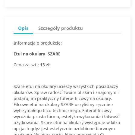
Opis
Szczegóły produktu
Informacja o produkcie:
Etui na okulary SZARE
Cena za szt.:
13 zł
Szare etui na okulary ucieszy wszystkich posiadaczy
okularów. Spraw radość Twoim bliskim i znajomym i
podaruj im praktyczny futerał filcowy na okulary.
Filcowe etui na okulary SZARE uszyliśmy ręcznie z
wytrzymałego filcu technicznego. Futerał filcowy
wyróżnia prosta forma, estetyka wykonania i łatwość
użytkowania. Szare etui na okulary występuje w kilku
opcjach gdyż jest estetycznie ozdobione barwnym
guzikiem. Wybierz opcję, która odpowiada Ci