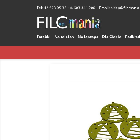
Tel:
42 673 05 35 lub 603 341 200
| Email:
sklep@filcmania.
Torebki
Na telefon
Na laptopa
Dla Ciebie
Podkład