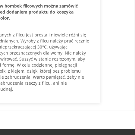
aw bombek filcowych można zamówić
rzed dodaniem produktu do koszyka
olor.
ych z filcu jest prosta i niewiele różni się
nianych. Wyroby z filcu należy prać ręcznie
ieprzekraczającej 30°C, używając
cych przeznaczonych dla wełny. Nie należy
wirować. Suszyć w stanie rozłożonym, aby
i formę. W celu codziennej pielęgnacji
ki z klejem, dzięki której bez problemu
ie zabrudzenia. Warto pamiętać, żeby nie
brudzenia rzeczy z filcu, ani nie
rudnej.