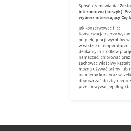
Sposób zamawiania:
Zest
internetowo (koszyk). P
wybierz interesujący Cię k
Jak konserwować filc:
Konserwacja rzeczy wykonan
od pielęgnacji wyrobów weł
w wodzie o temperaturze n
delikatnych środków piorą
namaczać, chlorować oraz 
zachować właściwy kształt 
można używać taśmy lub rol
usuniemy kurz oraz wszelk
dopuszczać do zbytniego za
przechowywać jej długo b