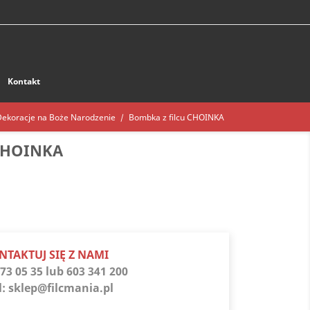
Kontakt
Dekoracje na Boże Narodzenie
Bombka z filcu CHOINKA
CHOINKA
NTAKTUJ SIĘ Z NAMI
73 05 35 lub 603 341 200
l:
sklep@filcmania.pl