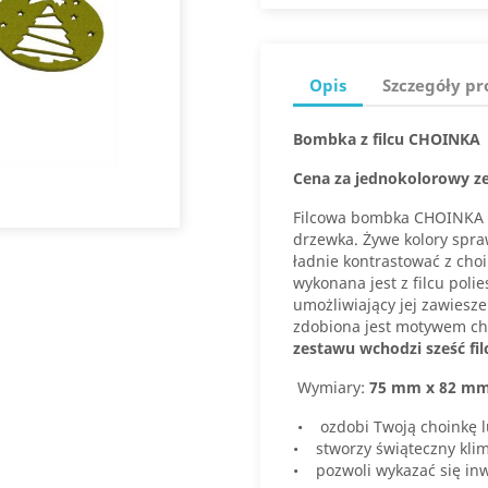
Opis
Szczegóły p
Bombka z filcu CHOINKA
Cena za jednokolorowy zes
Filcowa bombka CHOINKA t
drzewka. Żywe kolory spr
ładnie kontrastować z cho
wykonana jest z filcu poli
umożliwiający jej zawiesz
zdobiona jest motywem cho
zestawu wchodzi sześć f
Wymiary:
75 mm x 82 m
• ozdobi Twoją choinkę l
• stworzy świąteczny kli
• pozwoli wykazać się inw