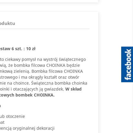
roduktu
taw 6 szt. : 10 zł
o ciekawy pomysł na wystrój świątecznego
awią, że bombka filcowa CHOINKA będzie
inkową zielenią. Bombka filcowa CHOINKA
estrowego i ma okrągły kształt oraz otwór
enie na choince. Świąteczna bombka choinka
inki i otaczających ją gwiazdek.
W skład
ilcowych bombek CHOINKA.
m
ub otoczenie
mat
encją oryginalnej dekoracji