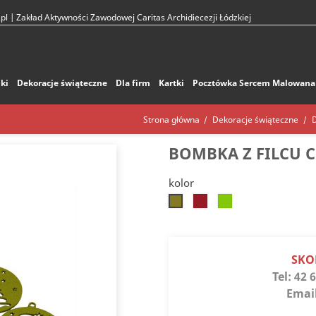
pl
| Zakład Aktywności Zawodowej Caritas Archidiecezji Łódzkiej
ki
Dekoracje świąteczne
Dla firm
Kartki
Pocztówka Sercem Malowana
Strona główna
Dekoracje świąteczne
BOMBKA Z FILCU 
kolor
Czerwony
Zielony
Jasnozielony
jaskrawy
SKO
Tel:
42 6
Emai