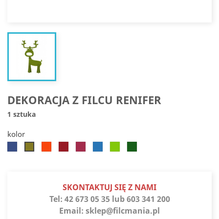
DEKORACJA Z FILCU RENIFER
1 sztuka
kolor
Chabrowy
Pomarańczowy
Czerwony
Ciemnoróżowy
Błękitny
Zielony
Zielony
Jasnozielony
jaskrawy
choinkowy
SKONTAKTUJ SIĘ Z NAMI
Tel:
42 673 05 35 lub 603 341 200
Email:
sklep@filcmania.pl