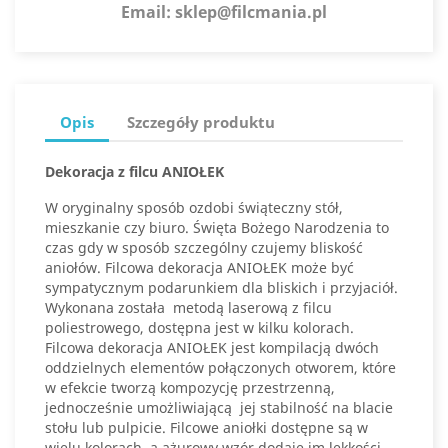
Email:
sklep@filcmania.pl
Opis
Szczegóły produktu
Dekoracja z filcu ANIOŁEK
W oryginalny sposób ozdobi świąteczny stół,
mieszkanie czy biuro. Święta Bożego Narodzenia to
czas gdy w sposób szczególny czujemy bliskość
aniołów. Filcowa dekoracja ANIOŁEK może być
sympatycznym podarunkiem dla bliskich i przyjaciół.
Wykonana została metodą laserową z filcu
poliestrowego, dostępna jest w kilku kolorach.
Filcowa dekoracja ANIOŁEK jest kompilacją dwóch
oddzielnych elementów połączonych otworem, które
w efekcie tworzą kompozycję przestrzenną,
jednocześnie umożliwiającą jej stabilność na blacie
stołu lub pulpicie. Filcowe aniołki dostępne są w
wielu kolorach, a ażurowy wzór dodaje im lekkości.