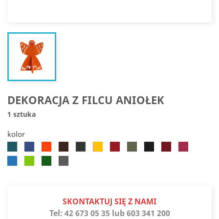
DEKORACJA Z FILCU ANIOŁEK
1 sztuka
kolor
Turkusowy
Chabrowy
Pomarańczowy
Ciemnobrązowy
Żółty
Czerwony
Oliwkowy
Czarny
Bordowy
Ciemnoróż
Ciemnozielony
Błękitny
Zielony
Zielony
Szary
jaskrawy
choinkowy
melanż
SKONTAKTUJ SIĘ Z NAMI
Tel:
42 673 05 35 lub 603 341 200