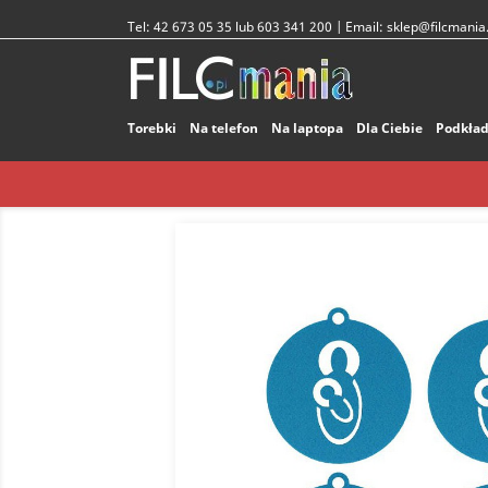
Tel:
42 673 05 35 lub 603 341 200
| Email:
sklep@filcmania.
Torebki
Na telefon
Na laptopa
Dla Ciebie
Podkład