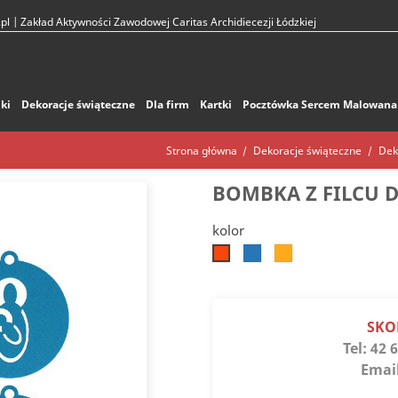
pl
| Zakład Aktywności Zawodowej Caritas Archidiecezji Łódzkiej
ki
Dekoracje świąteczne
Dla firm
Kartki
Pocztówka Sercem Malowana
Strona główna
Dekoracje świąteczne
Dek
BOMBKA Z FILCU 
kolor
Błękitny
Żółty
Pomarańczowy
słoneczny
SKO
Tel:
42 6
Emai