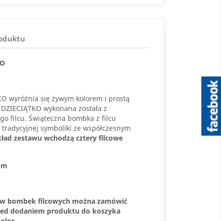
roduktu
KO
O wyróżnia się żywym kolorem i prostą
 DZIECIĄTKO wykonana została z
go filcu. Świąteczna bombka z filcu
 tradycyjnej symboliki ze współczesnym
ład zestawu wchodzą cztery filcowe
mm
aw bombek filcowych można zamówić
rzed dodaniem produktu do koszyka
olor.