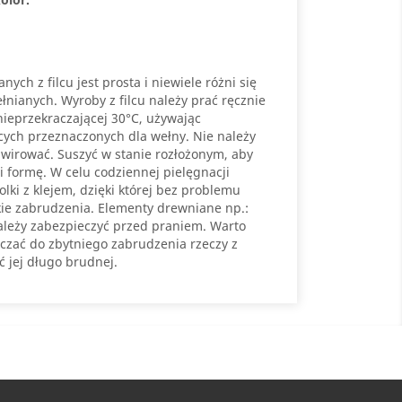
ych z filcu jest prosta i niewiele różni się
nianych. Wyroby z filcu należy prać ręcznie
ieprzekraczającej 30°C, używając
cych przeznaczonych dla wełny. Nie należy
wirować. Suszyć w stanie rozłożonym, aby
i formę. W celu codziennej pielęgnacji
ki z klejem, dzięki której bez problemu
ie zabrudzenia. Elementy drewniane np.:
ależy zabezpieczyć przed praniem. Warto
czać do zbytniego zabrudzenia rzeczy z
ć jej długo brudnej.