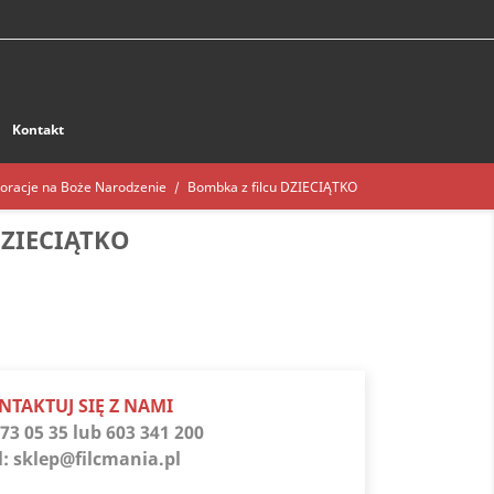
Kontakt
oracje na Boże Narodzenie
Bombka z filcu DZIECIĄTKO
DZIECIĄTKO
NTAKTUJ SIĘ Z NAMI
73 05 35 lub 603 341 200
l:
sklep@filcmania.pl