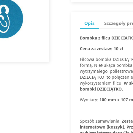
Opis
Szczegóły p
Bombka z filcu DZIECIĄT
Cena za zestaw: 10 zł
Filcowa bombka DZIECIĄTK
formą. Nietłukąca bombka
wytrzymałego, poliestrowe
DZIECIĄTKO to połączenie
wykorzystaniem filcu.
W sk
bombki DZIECIĄTKO.
Wymiary:
100 mm x 107 
Sposób zamawiania:
Zest
internetowo (koszyk). P
wybierz interesujący Cię k