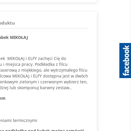
roduktu
kubek MIKOŁAJ
ek MIKOŁAJ i ELFY zachęci Cię do
 i miejsca pracy. Podkładka z filcu
aserową z miękkiego, ale wytrzymałego filcu
ilcowa MIKOŁAJ i ELFY dostępna jest w dwóch
oinkowym zielonym i czerwonym wybierz ten,
dziej lub skomponuj barwny zestaw..
 mm
eniami termicznymi
ową podkładkę pod kubek można zamówić