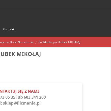
Kontakt
acje na Boże Narodzenie
Podkładka pod kubek MIKOŁAJ
UBEK MIKOŁAJ
NTAKTUJ SIĘ Z NAMI
73 05 35 lub 603 341 200
l:
sklep@filcmania.pl