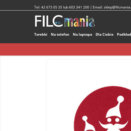
Tel:
42 673 05 35 lub 603 341 200
| Email:
sklep@filcmania.
Torebki
Na telefon
Na laptopa
Dla Ciebie
Podkład