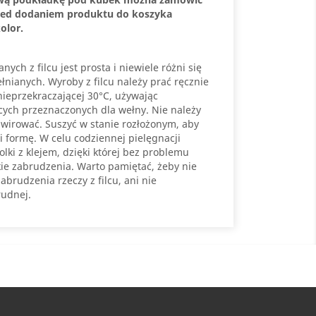
rzed dodaniem produktu do koszyka
olor.
ych z filcu jest prosta i niewiele różni się
nianych. Wyroby z filcu należy prać ręcznie
ieprzekraczającej 30°C, używając
cych przeznaczonych dla wełny. Nie należy
wirować. Suszyć w stanie rozłożonym, aby
i formę. W celu codziennej pielęgnacji
ki z klejem, dzięki której bez problemu
ie zabrudzenia. Warto pamiętać, żeby nie
brudzenia rzeczy z filcu, ani nie
rudnej.