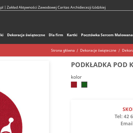
pl
| Zakład Aktywności Zawodowej Caritas Archidiecezji Łódzkiej
ki
Dekoracje świąteczne
Dla firm
Kartki
Pocztówka Sercem Malowana
Strona główna
Dekoracje świąteczne
Dekor
PODKŁADKA POD K
kolor
Czerwony
Zielony
choinkowy
SKO
Tel:
42 6
Emai