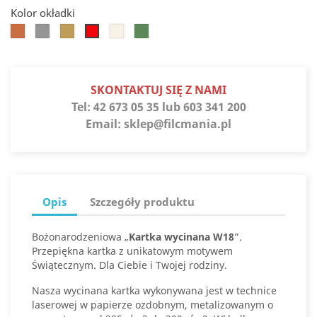
Kolor okładki
Koniak
Srebro
Słoneczne
Białe
Jaspis
Jupiter
złoto
złoto
SKONTAKTUJ SIĘ Z NAMI
Tel:
42 673 05 35 lub 603 341 200
Email:
sklep@filcmania.pl
Opis
Szczegóły produktu
Bożonarodzeniowa „
Kartka wycinana W18
”.
Przepiękna kartka z unikatowym motywem
Świątecznym. Dla Ciebie i Twojej rodziny.
Nasza wycinana kartka wykonywana jest w technice
laserowej w papierze ozdobnym, metalizowanym o