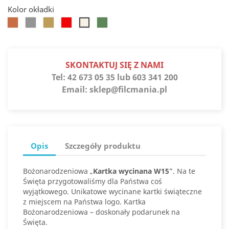
Kolor okładki
Koniak
Srebro
Słoneczne
Jupiter
Jaspis
Białe
złoto
złoto
SKONTAKTUJ SIĘ Z NAMI
Tel:
42 673 05 35 lub 603 341 200
Email:
sklep@filcmania.pl
Opis
Szczegóły produktu
Bożonarodzeniowa „
Kartka wycinana W15
”. Na te
Święta przygotowaliśmy dla Państwa coś
wyjątkowego. Unikatowe wycinane kartki świąteczne
z miejscem na Państwa logo. Kartka
Bożonarodzeniowa – doskonały podarunek na
Święta.