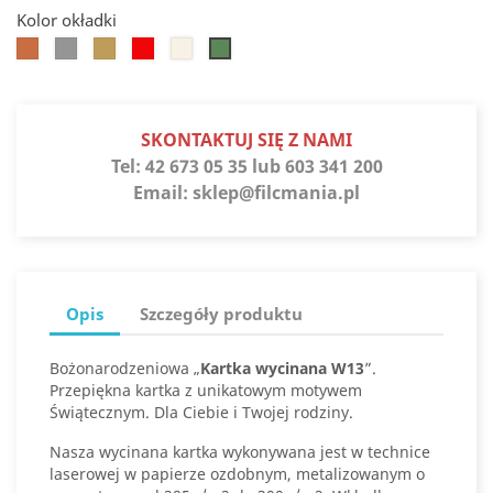
Kolor okładki
Koniak
Srebro
Słoneczne
Jupiter
Białe
Jaspis
złoto
złoto
SKONTAKTUJ SIĘ Z NAMI
Tel:
42 673 05 35 lub 603 341 200
Email:
sklep@filcmania.pl
Opis
Szczegóły produktu
Bożonarodzeniowa „
Kartka wycinana W13
”.
Przepiękna kartka z unikatowym motywem
Świątecznym. Dla Ciebie i Twojej rodziny.
Nasza wycinana kartka wykonywana jest w technice
laserowej w papierze ozdobnym, metalizowanym o