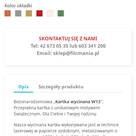
Kolor okładki
Koniak
Srebro
Słoneczne
Białe
Jaspis
Jupiter
złoto
złoto
SKONTAKTUJ SIĘ Z NAMI
Tel:
42 673 05 35 lub 603 341 200
Email:
sklep@filcmania.pl
Opis
Szczegóły produktu
Bożonarodzeniowa „
Kartka wycinana W13
”.
Przepiękna kartka z unikatowym motywem
Świątecznym. Dla Ciebie i Twojej rodziny.
Nasza wycinana kartka wykonywana jest w technice
laserowej w papierze ozdobnym, metalizowanym o