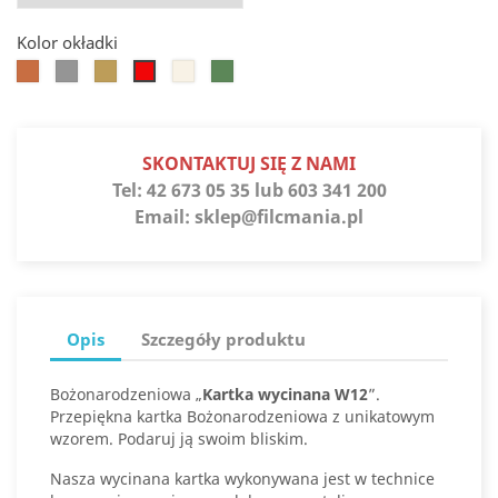
Kolor okładki
Koniak
Srebro
Słoneczne
Białe
Jaspis
Jupiter
złoto
złoto
SKONTAKTUJ SIĘ Z NAMI
Tel:
42 673 05 35 lub 603 341 200
Email:
sklep@filcmania.pl
Opis
Szczegóły produktu
Bożonarodzeniowa „
Kartka wycinana W12
”.
Przepiękna kartka Bożonarodzeniowa z unikatowym
wzorem. Podaruj ją swoim bliskim.
Nasza wycinana kartka wykonywana jest w technice