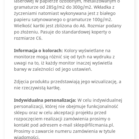
laserowej w papierze ozdobnym, metalizowanym o
gramaturze od 285g/m2 do 300g/m2. Wkładka z
życzeniami natomiast wykonywana jest z białego
papieru satynowanego o gramaturze 100g/m2.
Wielkość kartki jest zbliżona do A6. Rozmiar podany
po złożeniu. Pasuje do standardowej koperty o
rozmiarze C6.
Informacja o kolorach:
Kolory wyświetlane na
monitorze mogą różnić się od tych na wydruku z
uwagi na to, iż każdy monitor inaczej wyświetla
barwy w zależności od jego ustawień.
Zdjęcia produktu przedstawiają jego wizualizację, a
nie rzeczywistą kartkę.
Indywidualna personalizacja:
W celu indywidualnej
personalizacji, której nie obejmuje funkcjonalność
sklepu oraz w celu akceptacji projektu przed
rozpoczęciem realizacji zamówienia prosimy o
kontakt pod adresem e-mail sklep@filcmania.pl.
Prosimy o zawarcie numeru zamówienia w tytule
wiadomości.