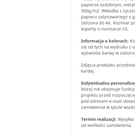
papierze ozdobnym, meta
300g/m2. Wkładka z życze
papieru satynowanego o gr
zbliżona do A6. Rozmiar p
koperty o rozmiarze C6.
Informacja o kolorach:
Ko
się od tych na wydruku z u
wyświetla barwy w zależno
Zdjęcia produktu przedstaw
kartkę.
Indywidualna personaliza
której nie obejmuje funkcj
projektu przed rozpoczęci
pod adresem e-mail sklep
zamówienia w tytule wiad
Termin realizacji:
Wysyłka 
od wielkości zamówienia.