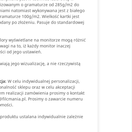
lizowanym o gramaturze od 285g/m2 do
niami natomiast wykonywana jest z białego
amaturze 100g/m2. Wielkość kartki jest
odany po złożeniu. Pasuje do standardowej
lory wyświetlane na monitorze mogą różnić
wagi na to, iż każdy monitor inaczej
ści od jego ustawień.
iają jego wizualizację, a nie rzeczywistą
cja:
W celu indywidualnej personalizacji,
onalność sklepu oraz w celu akceptacji
em realizacji zamówienia prosimy o kontakt
@filcmania.pl. Prosimy o zawarcie numeru
omości.
produktu ustalana indywidualnie zależnie