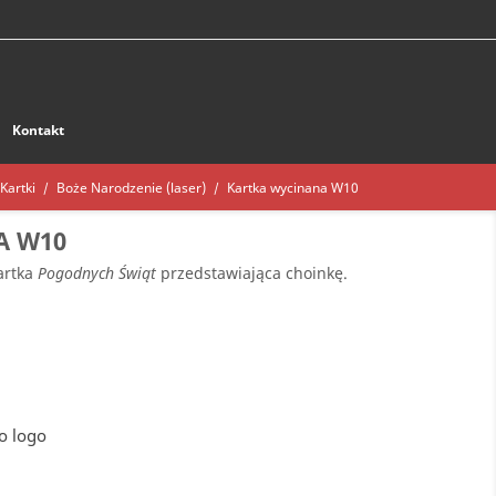
Kontakt
Kartki
Boże Narodzenie (laser)
Kartka wycinana W10
A W10
artka
Pogodnych Świąt
przedstawiająca choinkę.
o logo