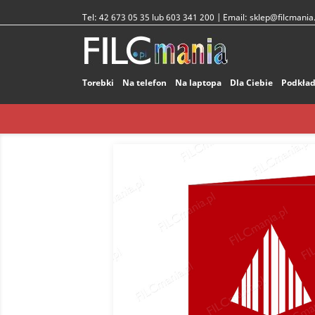
Tel:
42 673 05 35 lub 603 341 200
| Email:
sklep@filcmania.
Torebki
Na telefon
Na laptopa
Dla Ciebie
Podkład