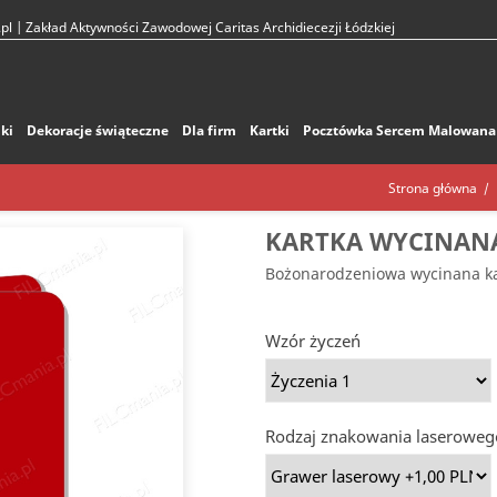
pl
| Zakład Aktywności Zawodowej Caritas Archidiecezji Łódzkiej
ki
Dekoracje świąteczne
Dla firm
Kartki
Pocztówka Sercem Malowana
Strona główna
KARTKA WYCINAN
Bożonarodzeniowa wycinana k
Wzór życzeń
Rodzaj znakowania laseroweg