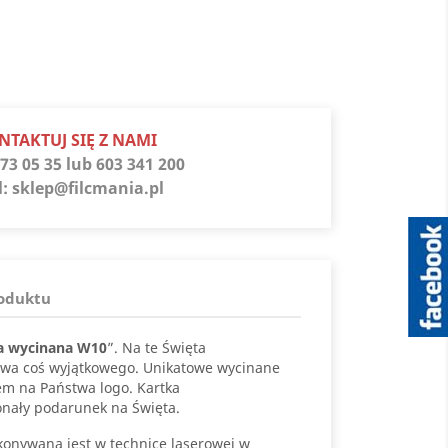
s
NTAKTUJ SIĘ Z NAMI
73 05 35 lub 603 341 200
l:
sklep@filcmania.pl
roduktu
a wycinana W10
”. Na te Święta
twa coś wyjątkowego. Unikatowe wycinane
cem na Państwa logo. Kartka
nały podarunek na Święta.
onywana jest w technice laserowej w