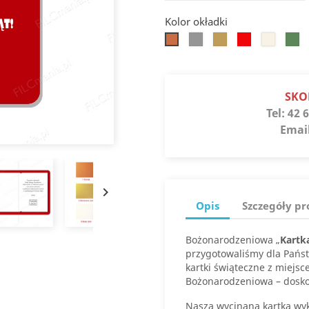
Kolor okładki
Srebro
Słoneczne
Jupiter
Białe
Jaspi
Koniak
złoto
złoto
SKO
Tel:
42 6
Emai

Opis
Szczegóły p
Bożonarodzeniowa „
Kartk
przygotowaliśmy dla Pańs
kartki świąteczne z miejs
Bożonarodzeniowa – dosko
Nasza wycinana kartka wyk