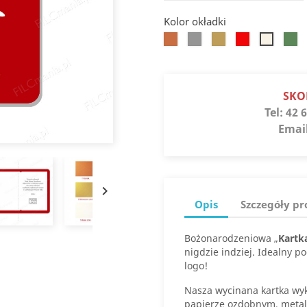
Kolor okładki
Koniak
Srebro
Słoneczne
Jupiter
Jaspi
Białe
złoto
złoto
SKO
Tel:
42 6
Emai

Opis
Szczegóły p
Bożonarodzeniowa „
Kartk
nigdzie indziej. Idealny 
logo!
Nasza wycinana kartka wyk
papierze ozdobnym, meta