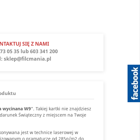
s
NTAKTUJ SIĘ Z NAMI
73 05 35 lub 603 341 200
l:
sklep@filcmania.pl
roduktu
a wycinana W9
”. Takiej kartki nie znajdziesz
podarunek Świąteczny z miejscem na Twoje
onywana jest w technice laserowej w
lizowanym o gramaturze od 285g/m2 do