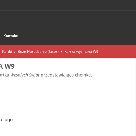
Kontakt
Kartki
Boże Narodzenie (laser)
Kartka wycinana W9
A W9
artka
Wesołych Świąt
przedstawiająca choinkę.
o logo