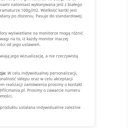
niami natomiast wykonywana jest z białego
amaturze 100g/m2. Wielkość kartki jest
odany po złożeniu. Pasuje do standardowej
lory wyświetlane na monitorze mogą różnić
wagi na to, iż każdy monitor inaczej
ści od jego ustawień.
iają jego wizualizację, a nie rzeczywistą
cja:
W celu indywidualnej personalizacji,
onalność sklepu oraz w celu akceptacji
em realizacji zamówienia prosimy o kontakt
@filcmania.pl. Prosimy o zawarcie numeru
omości.
produktu ustalana indywidualnie zależnie