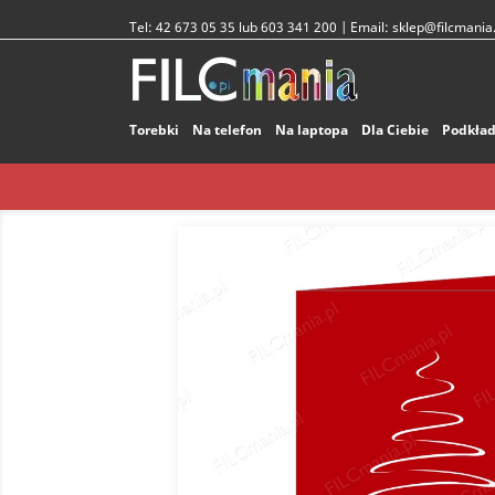
Tel:
42 673 05 35 lub 603 341 200
| Email:
sklep@filcmania.
Torebki
Na telefon
Na laptopa
Dla Ciebie
Podkład