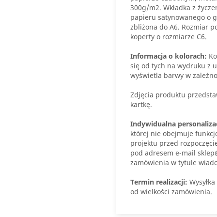
300g/m2. Wkładka z życze
papieru satynowanego o gr
zbliżona do A6. Rozmiar p
koperty o rozmiarze C6.
Informacja o kolorach:
Ko
się od tych na wydruku z u
wyświetla barwy w zależno
Zdjęcia produktu przedstaw
kartkę.
Indywidualna personaliza
której nie obejmuje funkcj
projektu przed rozpoczęci
pod adresem e-mail sklep
zamówienia w tytule wiad
Termin realizacji:
Wysyłka 
od wielkości zamówienia.