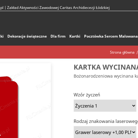
pl
| Zakład Aktywności Zawodowej Caritas Archidiecezji Łódzkiej
ki
Dekoracje świąteczne
Dla firm
Kartki
Pocztówka Sercem Malowana
Strona główna
KARTKA WYCINAN
Bożonarodzeniowa wycinana k
Wzór życzeń
Rodzaj znakowania laseroweg