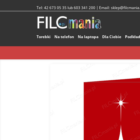
Tel:
42 673 05 35 lub 603 341 200
| Email:
sklep@filcmania.
Torebki
Na telefon
Na laptopa
Dla Ciebie
Podkład