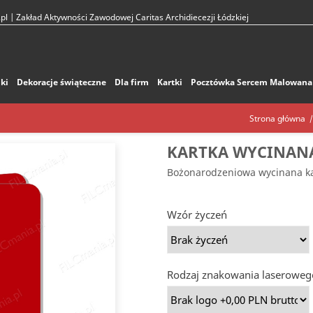
pl
| Zakład Aktywności Zawodowej Caritas Archidiecezji Łódzkiej
ki
Dekoracje świąteczne
Dla firm
Kartki
Pocztówka Sercem Malowana
Strona główna
KARTKA WYCINAN
Bożonarodzeniowa wycinana ka
Wzór życzeń
Rodzaj znakowania laseroweg