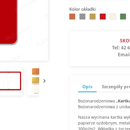
Kolor okładki
Koniak
Srebro
Słoneczne
Białe
Jaspi
Jupiter
złoto
złoto
SKO
Tel:
42 6
Emai

Opis
Szczegóły p
Bożonarodzeniowa „
Kartk
Bożonarodzeniowa z unika
Nasza wycinana kartka wyk
papierze ozdobnym, meta
300g/m2. Wkładka z życze