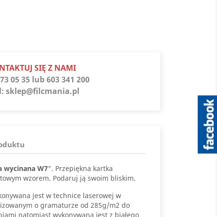
s
NTAKTUJ SIĘ Z NAMI
73 05 35 lub 603 341 200
l:
sklep@filcmania.pl
roduktu
a wycinana W7
”. Przepiękna kartka
towym wzorem. Podaruj ją swoim bliskim.
onywana jest w technice laserowej w
lizowanym o gramaturze od 285g/m2 do
niami natomiast wykonywana jest z białego