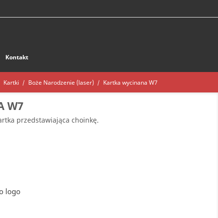
Kontakt
Kartki
Boże Narodzenie (laser)
Kartka wycinana W7
A W7
rtka przedstawiająca choinkę.
o logo