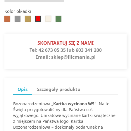
Kolor okładki
Koniak
Srebro
Słoneczne
Białe
Jaspis
Jupiter
złoto
złoto
SKONTAKTUJ SIĘ Z NAMI
Tel:
42 673 05 35 lub 603 341 200
Email:
sklep@filcmania.pl
Opis
Szczegóły produktu
Bożonarodzeniowa „
Kartka wycinana W5
”. Na te
Święta przygotowaliśmy dla Państwa coś
wyjątkowego. Unikatowe wycinane kartki świąteczne
z miejscem na Państwa logo. Kartka
Bożonarodzeniowa – doskonały podarunek na