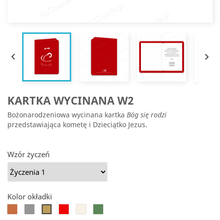


KARTKA WYCINANA W2
Bożonarodzeniowa wycinana kartka
Bóg się rodzi
przedstawiająca kometę i Dzieciątko Jezus.
Wzór życzeń
Kolor okładki
Koniak
Srebro
Jupiter
Białe
Jaspis
Słoneczne
złoto
złoto